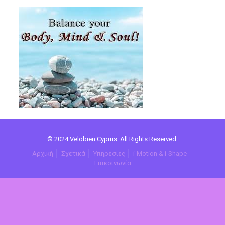
© 2024 Velobien Cyprus. All Rights Reserved.
Αρχική
Σχετικά
Υπηρεσίες
i-Motion & i-Shape
Επικοινωνία