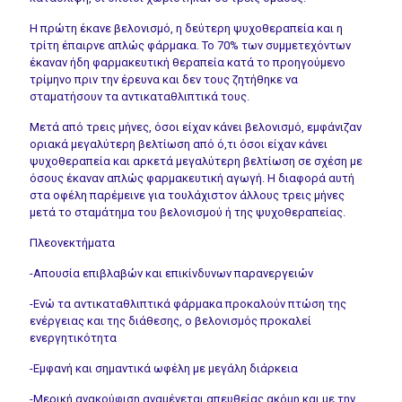
Η πρώτη έκανε βελονισμό, η δεύτερη ψυχοθεραπεία και η
τρίτη έπαιρνε απλώς φάρμακα. Το 70% των συμμετεχόντων
έκαναν ήδη φαρμακευτική θεραπεία κατά το προηγούμενο
τρίμηνο πριν την έρευνα και δεν τους ζητήθηκε να
σταματήσουν τα αντικαταθλιπτικά τους.
Μετά από τρεις μήνες, όσοι είχαν κάνει βελονισμό, εμφάνιζαν
οριακά μεγαλύτερη βελτίωση από ό,τι όσοι είχαν κάνει
ψυχοθεραπεία και αρκετά μεγαλύτερη βελτίωση σε σχέση με
όσους έκαναν απλώς φαρμακευτική αγωγή. Η διαφορά αυτή
στα οφέλη παρέμεινε για τουλάχιστον άλλους τρεις μήνες
μετά το σταμάτημα του βελονισμού ή της ψυχοθεραπείας.
Πλεονεκτήματα
-Απουσία επιβλαβών και επικίνδυνων παρανεργειών
-Ενώ τα αντικαταθλιπτικά φάρμακα προκαλούν πτώση της
ενέργειας και της διάθεσης, ο βελονισμός προκαλεί
ενεργητικότητα
-Εμφανή και σημαντικά ωφέλη με μεγάλη διάρκεια
-Μερική ανακούφιση αναμένεται απευθείας ακόμη και με την