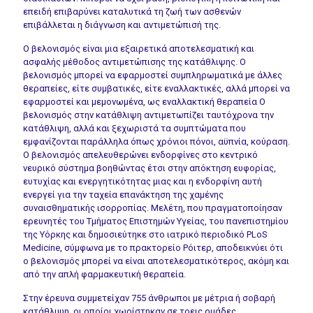
επειδή επιβαρύνει καταλυτικά τη ζωή των ασθενών
επιβάλλεται η διάγνωση και αντιμετώπισή της.
Ο βελονισμός είναι μια εξαιρετικά αποτελεσματική και
ασφαλής μέθοδος αντιμετώπισης της κατάθλιψης. Ο
βελονισμός μπορεί να εφαρμοστεί συμπληρωματικά με άλλες
θεραπείες, είτε συμβατικές, είτε εναλλακτικές, αλλά μπορεί να
εφαρμοστεί και μεμονωμένα, ως εναλλακτική θεραπεία Ο
βελονισμός στην κατάθλιψη αντιμετωπίζει ταυτόχρονα την
κατάθλιψη, αλλά και ξεχωριστά τα συμπτώματα που
εμφανίζονται παράλληλα όπως χρόνιοι πόνοι, αϋπνία, κούραση.
Ο βελονισμός απελευθερώνει ενδορφίνες στο κεντρικό
νευρικό σύστημα βοηθώντας έτσι στην απόκτηση ευφορίας,
ευτυχίας και ενεργητικότητας μιας και η ενδορφίνη αυτή
ενεργεί για την ταχεία επανάκτηση της χαμένης
συναισθηματικής ισορροπίας. Mελέτη, που πραγματοποίησαν
ερευνητές του Τμήματος Επιστημών Υγείας, του πανεπιστημίου
της Υόρκης και δημοσιεύτηκε στο ιατρικό περιοδικό PLoS
Medicine, σύμφωνα με το πρακτορείο Ρόιτερ, αποδεικνύει ότι
ο βελονισμός μπορεί να είναι αποτελεσματικότερος, ακόμη και
από την απλή φαρμακευτική θεραπεία.
Στην έρευνα συμμετείχαν 755 άνθρωποι με μέτρια ή σοβαρή
κατάθλιψη, οι οποίοι χωρίστηκαν σε τρεις ομάδες.