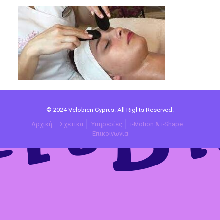
© 2024 Velobien Cyprus. All Rights Reserved.
Αρχική
Σχετικά
Υπηρεσίες
i-Motion & i-Shape
Επικοινωνία