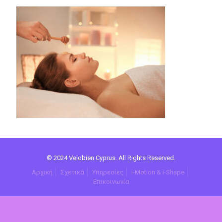
© 2024 Velobien Cyprus. All Rights Reserved.
Αρχική
Σχετικά
Υπηρεσίες
i-Motion & i-Shape
Επικοινωνία