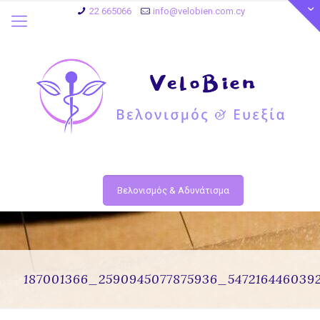
22 665066
info@velobien.com.cy
Βελονισμός & Αδυνάτισμα
187001366_2590945077875936_547216446039