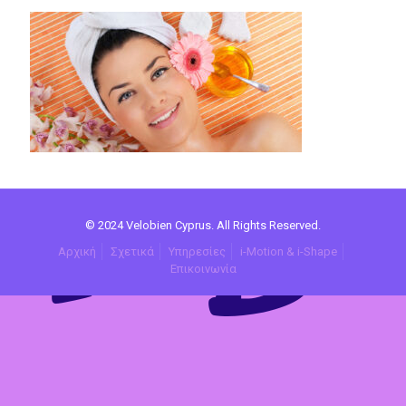
© 2024 Velobien Cyprus. All Rights Reserved.
Αρχική
Σχετικά
Υπηρεσίες
i-Motion & i-Shape
Επικοινωνία