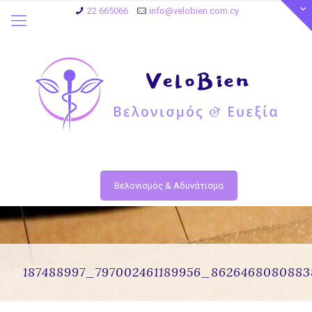
22 665066
info@velobien.com.cy
Βελονισμός & Αδυνάτισμα
187488997_797002461189956_862646808088