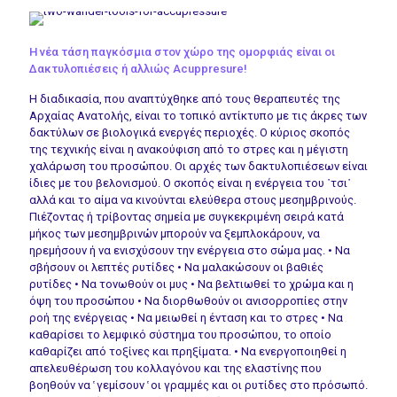
Η νέα τάση παγκόσμια στον χώρο της ομορφιάς είναι οι
Δακτυλοπιέσεις ή αλλιώς Acuppresure!
Η διαδικασία, που αναπτύχθηκε από τους θεραπευτές της
Αρχαίας Ανατολής, είναι το τοπικό αντίκτυπο με τις άκρες των
δακτύλων σε βιολογικά ενεργές περιοχές. Ο κύριος σκοπός
της τεχνικής είναι η ανακούφιση από το στρες και η μέγιστη
χαλάρωση του προσώπου. Οι αρχές των δακτυλοπιέσεων είναι
ίδιες με του βελονισμού. Ο σκοπός είναι η ενέργεια του ῾τσι῾
αλλά και το αίμα να κινούνται ελεύθερα στους μεσημβρινούς.
Πιέζοντας ή τρίβοντας σημεία με συγκεκριμένη σειρά κατά
μήκος των μεσημβρινών μπορούν να ξεμπλοκάρουν, να
ηρεμήσουν ή να ενισχύσουν την ενέργεια στο σώμα μας. • Να
σβήσουν οι λεπτές ρυτίδες • Να μαλακώσουν οι βαθιές
ρυτίδες • Να τονωθούν οι μυς • Να βελτιωθεί το χρώμα και η
όψη του προσώπου • Να διορθωθούν οι ανισορροπίες στην
ροή της ενέργειας • Να μειωθεί η ένταση και το στρες • Να
καθαρίσει το λεμφικό σύστημα του προσώπου, το οποίο
καθαρίζει από τοξίνες και πρηξίματα. • Να ενεργοποιηθεί η
απελευθέρωση του κολλαγόνου και της ελαστίνης που
βοηθούν να ̔ γεμίσουν ̔ οι γραμμές και οι ρυτίδες στο πρόσωπό.