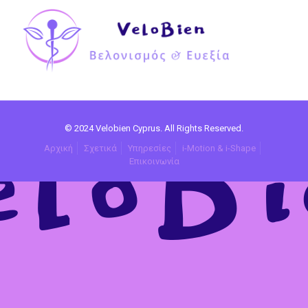
© 2024 Velobien Cyprus. All Rights Reserved.
Αρχική
Σχετικά
Υπηρεσίες
i-Motion & i-Shape
Επικοινωνία