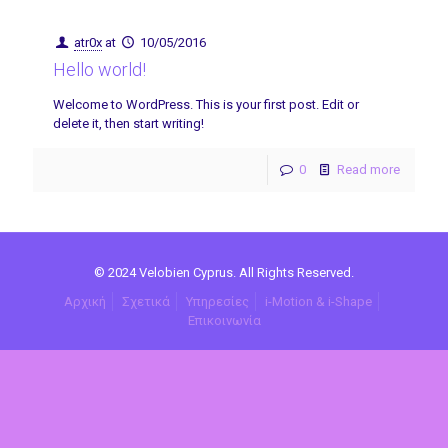
atr0x
at
10/05/2016
Hello world!
Welcome to WordPress. This is your first post. Edit or
delete it, then start writing!
0
Read more
© 2024 Velobien Cyprus. All Rights Reserved.
Αρχική
Σχετικά
Υπηρεσίες
i-Motion & i-Shape
Επικοινωνία